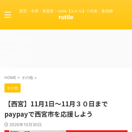
西宮・今津・美容室・rutile【ルチル】ー代表・美容師
rutile
カート
サンプルページ
ショップ
ホームページ
マイアカウント
支払い
HOME
>
その他
>
その他
【西宮】11月1日～11月３０日まで
paypayで西宮市を応援しよう
2020年10月30日